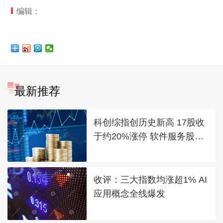
编辑：
最新推荐
科创综指创历史新高 17股收
于约20%涨停 软件服务股领
涨
收评：三大指数均涨超1% AI
应用概念全线爆发